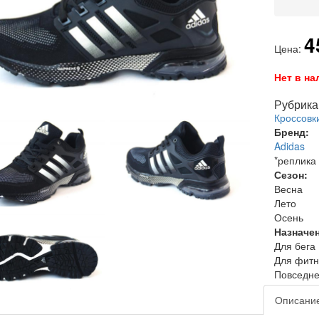
4
Цена:
Нет в на
Рубрика 
Кроссовк
Бренд:
Adidas
*реплика
Сезон:
Весна
Лето
Осень
Назначе
Для бега
Для фитн
Повседне
Описани