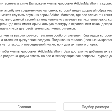
интернет-магазине Вы можете купить кроссовки
Adidas
Marathon
, а курье
м атрибутом современного человека, который ведет здоровый образ жи
 может служить обувь из серии Adidas Marathon, где все элементы конс
омстве с данной серией взгляд невольно замечает великолепие ярких к
дели, где верх имеет оригинальную фактуру с вкраплением ярких декор
вается игра цветовой гаммы различных оттенков.
олнен из высокопрочного текстиля особого плетения, благодаря которо
на отличная циркуляция воздуха. Подошва из филона ( пенные микрогра
 не только для повседневной носки, но и для активного спорта.
 чтобы купить кроссовки
Adidas
Marathon
, Вам достаточно добавить их в
 с радостью дадим ответы на все интересующие вас вопросы. Курьер д
Главная
Подбор размера