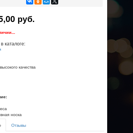
5,00 руб.
личии...
в каталоге:
и
 высокого качества
ние:
еса
вная носка
е
Отзывы