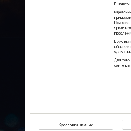
В нашем 
Идеальны
примером
При знак
яркие мо
прослежи
Верх вып
обеспече
удобными
Для того
сайте мы
Кроссовки зимние