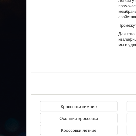
Лёгкие у
промокае
мембраны
свойства
Промежу
Для того
квалифиц
мы с удо
Кроссовки зимние
Осенние кроссовки
Кроссовки летние