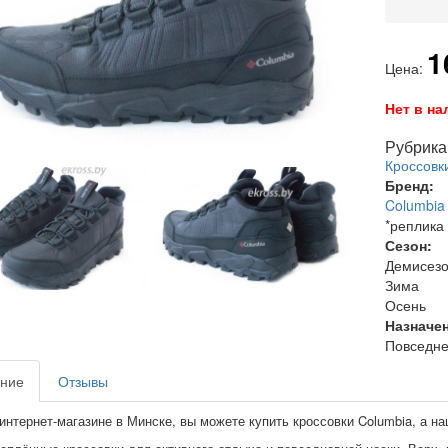
1
Цена:
Нет в на
Рубрика 
Кроссовк
Бренд:
Columbia
*реплика
Сезон:
Демисез
Зима
Осень
Назначе
Повседне
ние
Отзывы
интернет-магазине в Минске, вы можете купить кроссовки Columbia, а на