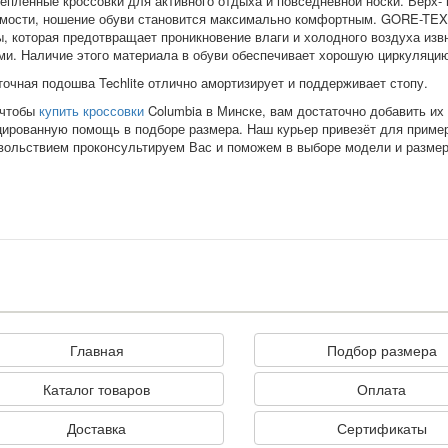
теплённые кроссовки для активного отдыха и повседневной носки. Верх-
мости, ношение обуви становится максимально комфортным. GORE-TEX
, которая предотвращает проникновение влаги и холодного воздуха изв
ми. Наличие этого материала в обуви обеспечивает хорошую циркуляцию
точная подошва
Techlite
отлично амортизирует и поддерживает стопу.
 чтобы
купить кроссовки
Columbia в Минске, вам достаточно добавить их 
ированную помощь в подборе размера. Наш курьер привезёт для примерк
вольствием проконсультируем Вас и поможем в выборе модели и размер
Главная
Подбор размера
Каталог товаров
Оплата
Доставка
Сертификаты