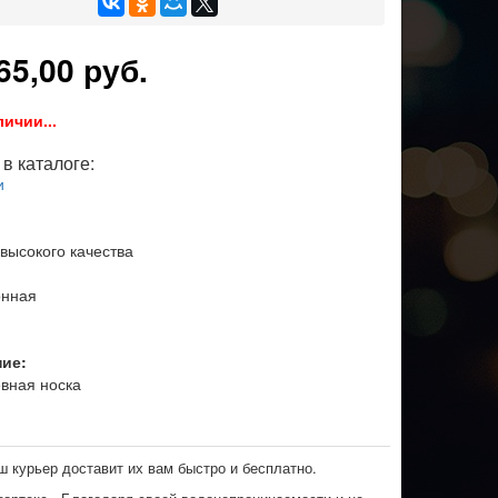
65,00 руб.
личии...
в каталоге:
и
 высокого качества
онная
ние:
вная носка
ш курьер доставит их вам быстро и бесплатно.