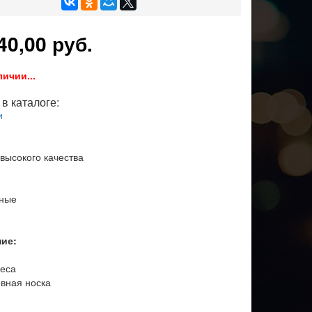
40,00 руб.
личии...
в каталоге:
и
 высокого качества
нные
ние:
еса
вная носка