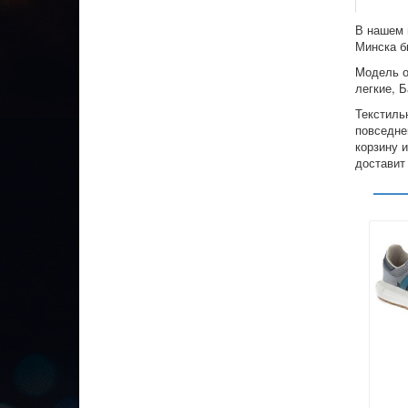
В нашем и
Минска б
Mодель о
легкие, Б
Текстиль
повседнев
корзину 
доставит