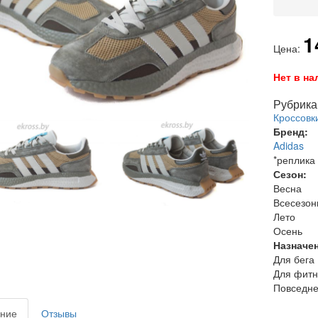
1
Цена:
Нет в на
Рубрика 
Кроссовк
Бренд:
Adidas
*реплика
Сезон:
Весна
Всесезо
Лето
Осень
Назначе
Для бега
Для фитн
Повседне
ние
Отзывы