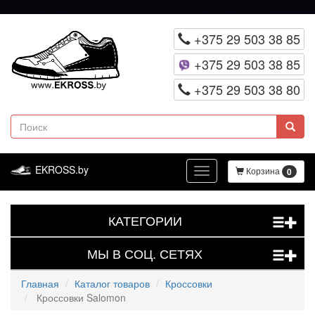
Перейти
к
+375 29 503 38 85
основному
+375 29 503 38 85
содержанию
+375 29 503 38 80
Поиск
EKROSS.by
Корзина
0
Toggle
navigation
КАТЕГОРИИ
+
МЫ В СОЦ. СЕТЯХ
+
Главная
Каталог товаров
Кроссовки
Кроссовки Salomon