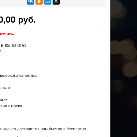
0,00 руб.
личии...
в каталоге:
и
 высокого качества
онная
ние:
вная носка
ш курьер доставит их вам быстро и бесплатно.