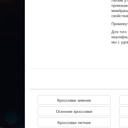
Лёгкие у
промокае
мембраны
свойства
Промежу
Для того
квалифиц
мы с удо
Кроссовки зимние
Осенние кроссовки
Кроссовки летние