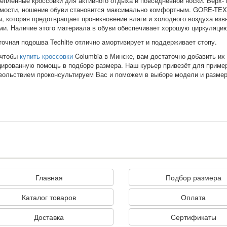
теплённые кроссовки для активного отдыха и повседневной носки. Верх-
мости, ношение обуви становится максимально комфортным. GORE-TEX
, которая предотвращает проникновение влаги и холодного воздуха изв
ми. Наличие этого материала в обуви обеспечивает хорошую циркуляцию
точная подошва
Techlite
отлично амортизирует и поддерживает стопу.
 чтобы
купить кроссовки
Columbia в Минске, вам достаточно добавить их 
ированную помощь в подборе размера. Наш курьер привезёт для примерк
вольствием проконсультируем Вас и поможем в выборе модели и размер
Главная
Подбор размера
Каталог товаров
Оплата
Доставка
Сертификаты