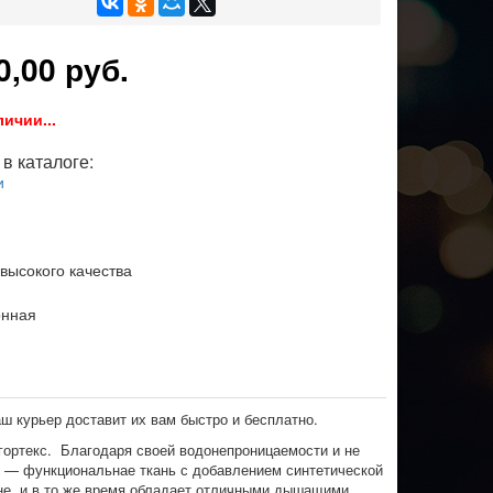
0,00 руб.
личии...
в каталоге:
и
 высокого качества
онная
ш курьер доставит их вам быстро и бесплатно.
 гортекс. Благодаря своей водонепроницаемости и не
 — функциональнае ткань с добавлением синтетической
не, и в то же время обладает отличными дышащими