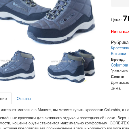
7
Цена:
Нет в на
Рубрика 
Кроссовк
Ботинки
Бренд:
Columbia
*реплика
Сезон:
Демисез
Зима
ние
Отзывы
интернет-магазине в Минске, вы можете купить кроссовки Columbia, а на
теплённые кроссовки для активного отдыха и повседневной носки. Верх-
мости, ношение обуви становится максимально комфортным. GORE-TEX
, которая предотвращает проникновение влаги и холодного воздуха изв