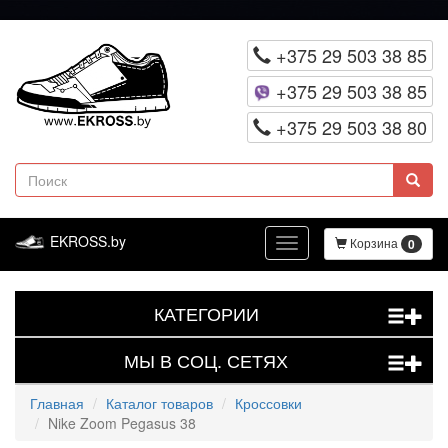
Перейти
к
+375 29 503 38 85
основному
+375 29 503 38 85
содержанию
+375 29 503 38 80
Поиск
EKROSS.by
Корзина
0
Toggle
navigation
КАТЕГОРИИ
+
МЫ В СОЦ. СЕТЯХ
+
Главная
Каталог товаров
Кроссовки
Nike Zoom Pegasus 38