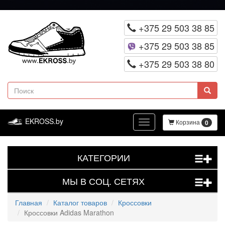
Перейти
к
+375 29 503 38 85
основному
+375 29 503 38 85
содержанию
+375 29 503 38 80
Поиск
EKROSS.by
Корзина
0
Toggle
navigation
КАТЕГОРИИ
+
МЫ В СОЦ. СЕТЯХ
+
Главная
Каталог товаров
Кроссовки
Кроссовки Adidas Marathon