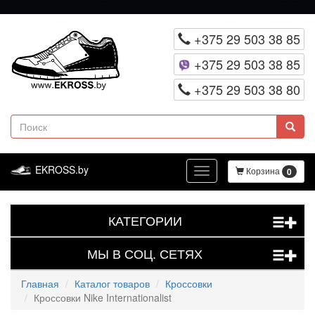
Перейти
к
+375 29 503 38 85
основному
+375 29 503 38 85
содержанию
+375 29 503 38 80
Поиск
EKROSS.by
Корзина
0
Toggle
navigation
КАТЕГОРИИ
+
МЫ В СОЦ. СЕТЯХ
+
Главная
Каталог товаров
Кроссовки
Кроссовки Nike Internationalist