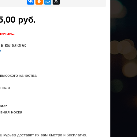
5,00 руб.
личии...
в каталоге:
и
 высокого качества
онная
ние:
вная носка
ш курьер доставит их вам быстро и бесплатно.