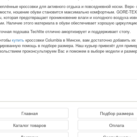
теплённые кроссовки для активного отдыха и повседневной носки. Верх-
мости, ношение обуви становится максимально комфортным. GORE-TEX
, которая предотвращает проникновение влаги и холодного воздуха изв
ми. Наличие этого материала в обуви обеспечивает хорошую циркуляцию
точная подошва
Techlite
отлично амортизирует и поддерживает стопу.
 чтобы
купить
кроссовки Columbia в Минске, вам достаточно добавить их
ированную помощь в подборе размера. Наш курьер привезёт для примерк
вольствием проконсультируем Вас и поможем в выборе модели и размер
Главная
Подбор размера
Каталог товаров
Оплата
Доставка
Сертификаты