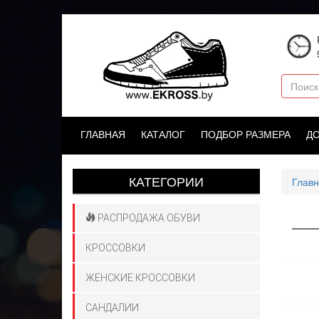
Перейти
к
основному
содержанию
Поиск
ГЛАВНАЯ
КАТАЛОГ
ПОДБОР РАЗМЕРА
Д
КАТЕГОРИИ
Глав
РАСПРОДАЖА ОБУВИ
КРОССОВКИ
ЖЕНСКИЕ КРОССОВКИ
САНДАЛИИ