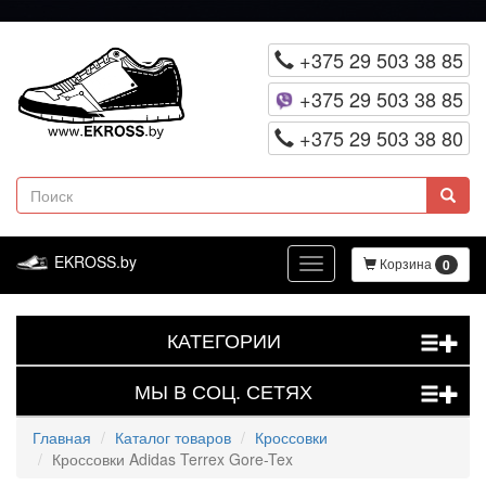
Перейти
к
+375 29 503 38 85
основному
+375 29 503 38 85
содержанию
+375 29 503 38 80
Поиск
EKROSS.by
Корзина
0
Toggle
navigation
КАТЕГОРИИ
+
МЫ В СОЦ. СЕТЯХ
+
Главная
Каталог товаров
Кроссовки
Кроссовки Adidas Terrex Gore-Tex